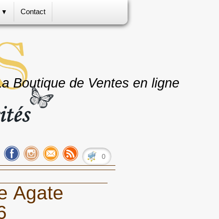
s
Contact
▼
La Boutique de Ventes en ligne
0
ée Agate
6