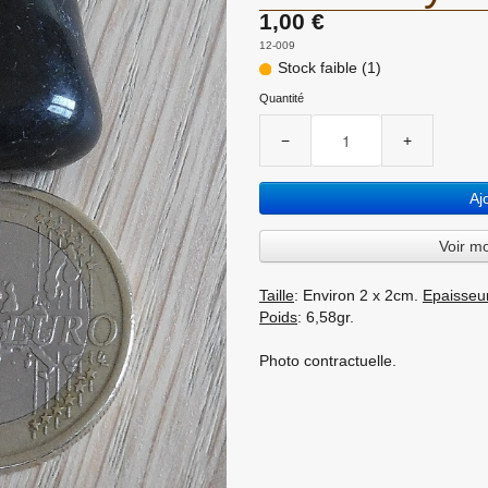
1,00 €
12-009
Stock faible (1)
Quantité
−
+
Aj
Voir m
Taille
: Environ 2 x 2cm.
Epaisseu
Poids
: 6,58gr.
Photo contractuelle.