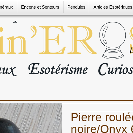
néraux
Encens et Senteurs
Pendules
Articles Esotérique
Pierre roul
noire/Onyx 