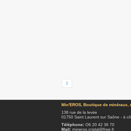
Min'EROS, Boutique de minéraux, d
138 rue de la levée
01750 Saint Laurent sur Saône - à c
Téléphone:
O6 20 42 36 70
Mail:
mineros.cristal@free.fr