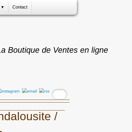
s
Contact
▼
La Boutique de Ventes en ligne
ndalousite /
1