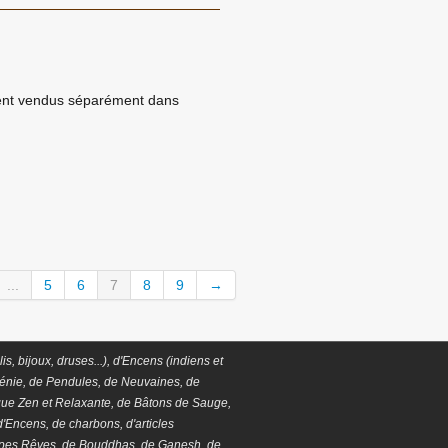
gent vendus séparément dans
...
5
6
7
8
9
→
s, bijoux, druses...), d'Encens (indiens et
ménie, de Pendules, de Neuvaines, de
ue Zen et Relaxante, de Bâtons de Sauge,
d'Encens, de charbons, d'articles
apes Rêves, de Bouddhas, de Ganesh, de