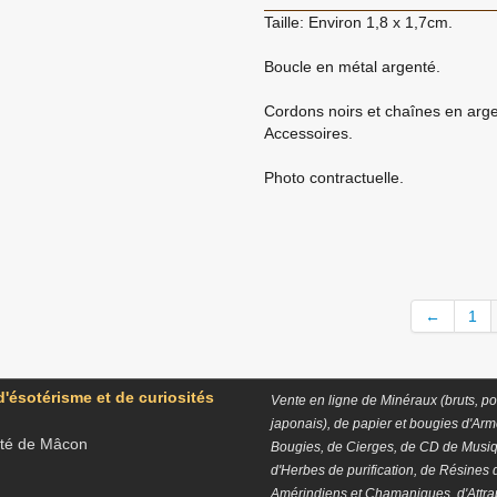
Taille: Environ 1,8 x 1,7cm.
Boucle en métal argenté.
Cordons noirs et chaînes en ar
Accessoires.
Photo contractuelle.
←
1
'ésotérisme et de curiosités
Vente en ligne de Minéraux (bruts, poli
japonais), de papier et bougies d'Ar
ôté de Mâcon
Bougies, de Cierges, de CD de Musiq
d'Herbes de purification, de Résines 
Amérindiens et Chamaniques, d'Attr