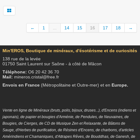
←
1
...
14
15
16
17
18
→
Min'EROS, Boutique de minéraux, d'ésotérisme et de curiosités
138 rue de la levée
01750 Saint Laurent sur Saône - à côté de Mâcon
Téléphone:
O6 20 42 36 70
Mail:
mineros.cristal@free.fr
Envois en
France
(Métropolitaine et Outre-mer) et en
Europe.
Vente en ligne de Minéraux (bruts, polis, bijoux, druses...), d'Encens (indiens et
japonais), de papier et bougies d'Arménie, de Pendules, de Neuvaines, de
Bougies, de Cierges, de CD de Musique Zen et Relaxante, de Bâtons de
Sauge, d'Herbes de purification, de Résines d'Encens, de charbons, d'articles
Amérindiens et Chamaniques, d'Attrapes Rêves, de Bouddhas, de Ganesh, de