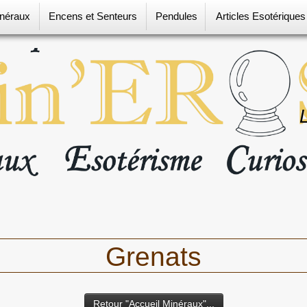
néraux
Encens et Senteurs
Pendules
Articles Esotérique
Grenats
Retour "Accueil Minéraux"...