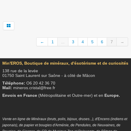
←
1
...
3
4
5
6
7
→
Min'EROS, Boutique de minéraux, d'ésotérisme et de curiosités
138 rue de la levée
01750 Saint Laurent sur Saône - à côté de Mâcon
Téléphone:
O6 20 42 36 70
Mail:
mineros.cristal@free.fr
Envois en
France
(Métropolitaine et Outre-mer) et en
Europe.
Vente en ligne de Minéraux (bruts, polis, bijoux, druses...), d'Encens (indiens et
japonais), de papier et bougies d'Arménie, de Pendules, de Neuvaines, de