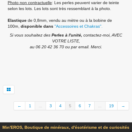
Photo non contractuelle
: Les perles peuvent varier de teinte
selon les lots. Les lots sont très ressemblant à la photo.
Elastique
de 0,8mm, vendu au mètre ou à la bobine de
100m,
disponible dans
"Accessoires et Chakras".
Si vous souhaitez des
Perles à l'unité,
contactez-moi, AVEC
VOTRE LISTE,
au 06 20 42 36 70 ou par email. Merci.
←
1
...
3
4
5
6
7
...
19
→
Min'EROS, Boutique de minéraux, d'ésotérisme et de curiosités