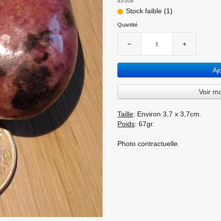
93-008
Stock faible (1)
Quantité
−
+
Aj
Voir m
Taille
: Environ 3,7 x 3,7cm.
Poids
: 67gr.
Photo contractuelle.