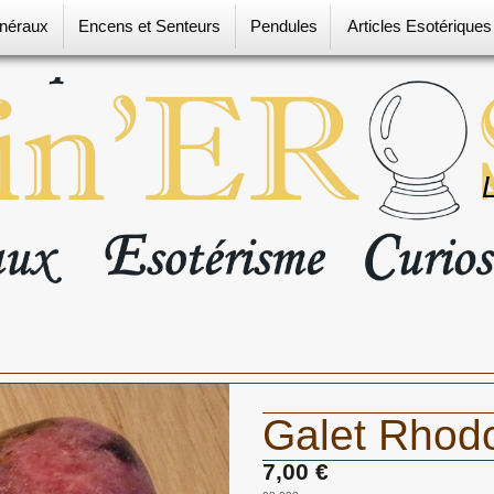
néraux
Encens et Senteurs
Pendules
Articles Esotérique
Galet Rhodo
7,00 €