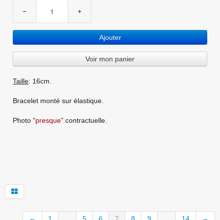
−
+
Ajouter
Voir mon panier
Taille
: 16cm.
Bracelet monté sur élastique.
Photo
"presque"
contractuelle.
←
1
...
5
6
7
8
9
...
14
→