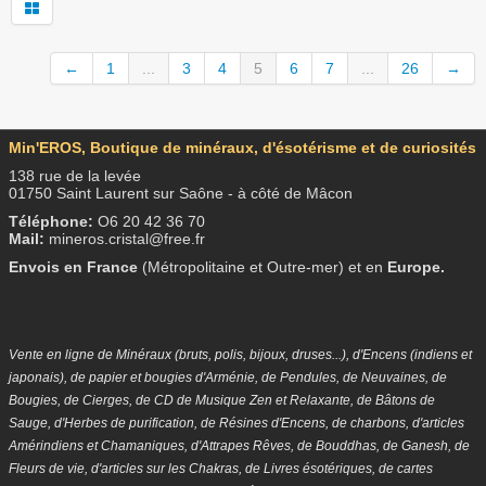
←
1
...
3
4
5
6
7
...
26
→
Min'EROS, Boutique de minéraux, d'ésotérisme et de curiosités
138 rue de la levée
01750 Saint Laurent sur Saône - à côté de Mâcon
Téléphone:
O6 20 42 36 70
Mail:
mineros.cristal@free.fr
Envois en
France
(Métropolitaine et Outre-mer) et en
Europe.
Vente en ligne de Minéraux (bruts, polis, bijoux, druses...), d'Encens (indiens et
japonais), de papier et bougies d'Arménie, de Pendules, de Neuvaines, de
Bougies, de Cierges, de CD de Musique Zen et Relaxante, de Bâtons de
Sauge, d'Herbes de purification, de Résines d'Encens, de charbons, d'articles
Amérindiens et Chamaniques, d'Attrapes Rêves, de Bouddhas, de Ganesh, de
Fleurs de vie, d'articles sur les Chakras, de Livres ésotériques, de cartes